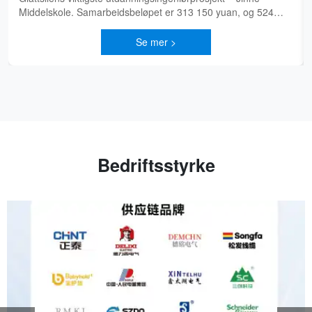
150 yuan, og 524
Ruzhou Datang Guanhu Yunzhu. Our product
the GB/T 7251 standard, featurin
Se mer >
Bedriftsstyrke