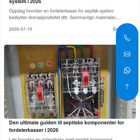
system i 2026
Oppdag hvordan en fordelerkasse for septisk system
beskytter drenasjonsfeltet ditt. Sammenlign materialer,
dimensjoner, løsninger mot tette rør og proffesjonelle
2026-07-10
Se mer >
vedlikeholdstips. Få et gratis skredde
Den ultimate guiden til septiske komponenter for
fordelerkasser i 2026
Lær hvordan en avløpsboks med septisk komponent