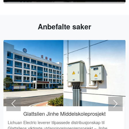
Anbefalte saker
Previous
Nex
leprosjekt
usjonskap til
Liangchuang Electric provides customized res
osjekt – Jinhe
distribution boxes for high-end residential pr