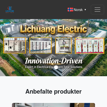
Norsk
▼
Previous
Next
Anbefalte produkter