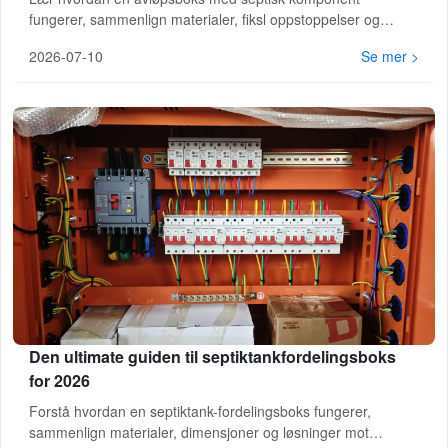
fungerer, sammenlign materialer, fiksl oppstoppelser og
beskytt ditt dreneringsfelt. Få ekspertråd og et gratis
2026-07-10
Se mer >
prosjektkostnadsoverslag i dag.
Den ultimate guiden til septiktankfordelingsboks
for 2026
Forstå hvordan en septiktank-fordelingsboks fungerer,
sammenlign materialer, dimensjoner og løsninger mot