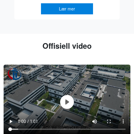
rukes bredt i ulike
sentralt lavspennings distribusjons- og kontrolluts
Lær mer
trielle og gruveelek
industrielle høyspennings- og lavspenningskomp
Offisiell video