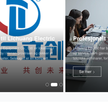
Profesjonelt team
Lichuang Electric har bygget opp et høyt kvalifisert teknisk
og service-team gjennom regelmessig produktskoling og
tekniske seminarer, for å tilby kundene helhetlige elektriske
løsninger og omsorgsfull service basert på profesjonell
kompetanse.
Se mer